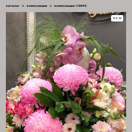
каталог
>
композиции
>
композиция №0043
NEW