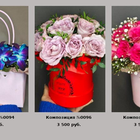
 №0094
Композиция №0096
Компо
б.
3 500 pуб.
3 