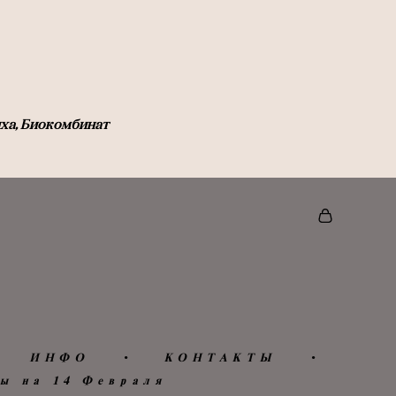
иха, Биокомбинат
ИНФО
•
КОНТАКТЫ
•
ы на 14 Февраля