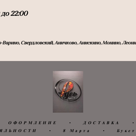
до 22:0
0
-Варино, Свердловский, Аничково, Анискино, Монино, Леон
ОФОРМЛЕНИЕ
•
ДОСТАВКА
•
ЯЛЬНОСТИ
•
8 Марта
•
Букет